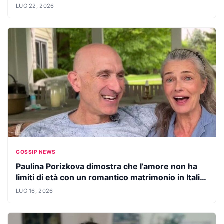
scomparsa
LUG 22, 2026
GOSSIP NEWS
Paulina Porizkova dimostra che l’amore non ha
limiti di età con un romantico matrimonio in Italia
con Jeff Greenstein
LUG 16, 2026