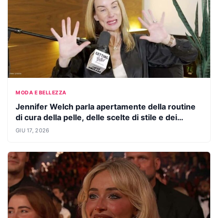
MODA E BELLEZZA
Jennifer Welch parla apertamente della routine
di cura della pelle, delle scelte di stile e dei
rimpianti di bellezza
GIU 17, 2026