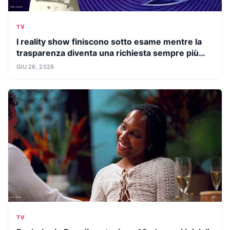
TV
I reality show finiscono sotto esame mentre la
trasparenza diventa una richiesta sempre più
forte
GIU 26, 2026
TV