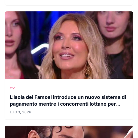
TV
L’Isola dei Famosi introduce un nuovo sistema di
pagamento mentre i concorrenti lottano per
restare più a lungo
LUG 3, 2026