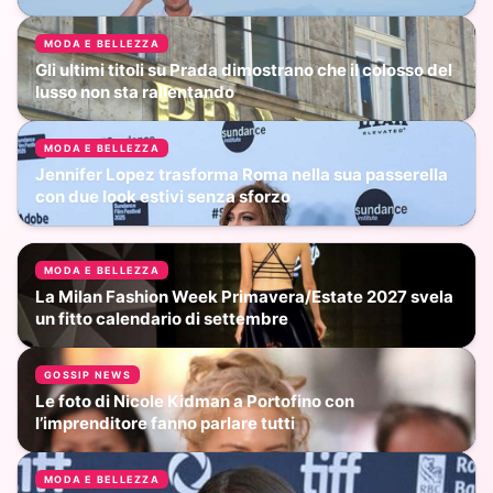
MODA E BELLEZZA
Gli ultimi titoli su Prada dimostrano che il colosso del
lusso non sta rallentando
MODA E BELLEZZA
Jennifer Lopez trasforma Roma nella sua passerella
con due look estivi senza sforzo
MODA E BELLEZZA
La Milan Fashion Week Primavera/Estate 2027 svela
un fitto calendario di settembre
GOSSIP NEWS
Le foto di Nicole Kidman a Portofino con
l’imprenditore fanno parlare tutti
MODA E BELLEZZA