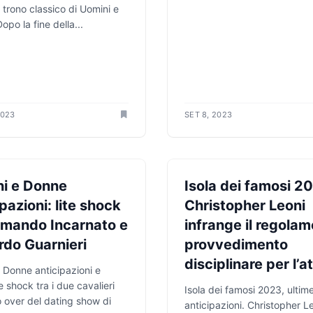
l trono classico di Uomini e
opo la fine della...
2023
SET 8, 2023
ZIONI TV
ANTICIPAZIONI TV
i e Donne
Isola dei famosi 2
pazioni: lite shock
Christopher Leoni
rmando Incarnato e
infrange il regolam
rdo Guarnieri
provvedimento
disciplinare per l’a
 Donne anticipazioni e
e shock tra i due cavalieri
Isola dei famosi 2023, ultim
o over del dating show di
anticipazioni. Christopher L