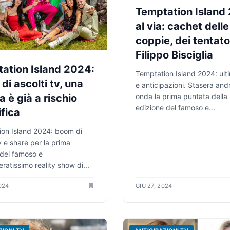
Temptation Island
al via: cachet delle
coppie, dei tentator
Filippo Bisciglia
ation Island 2024:
Temptation Island 2024: ul
di ascolti tv, una
e anticipazioni. Stasera andr
a è già a rischio
onda la prima puntata della
edizione del famoso e...
ifica
on Island 2024: boom di
tv e share per la prima
del famoso e
ratissimo reality show di...
024
GIU 27, 2024