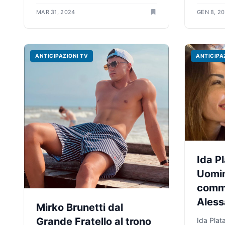
MAR 31, 2024
GEN 8, 2
ANTICIPAZIONI TV
ANTICIPA
Ida Pl
Uomin
comm
Aless
Mirko Brunetti dal
Grande Fratello al trono
Ida Plat