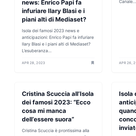
news: Enrico Papi fa
Canale..
infuriare Ilary Blasi e i
piani alti di Mediaset?
Isola dei famosi 2023 news e
anticipazioni: Enrico Papi fa infuriare
Ilary Blasi e i piani alti di Mediaset?
L’esuberanza...
APR 28, 2023
APR 26, 
ANTICIPAZIONI TV
ANTICIPA
Cristina Scuccia all’Isola
Isola
dei famosi 2023: “Ecco
antic
cosa mi manca
quand
dell’essere suora”
conco
inviat
Cristina Scuccia è prontissima alla