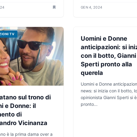
024
GEN 4, 2024
ZIONI TV
ANTICIPAZIONI TV
Uomini e Donne
anticipazioni: si ini
con il botto, Gianni
Sperti pronto alla
querela
Uomini e Donne anticipazion
news: si inizia con il botto, l
atano sul trono di
opinionista Gianni Sperti si 
pronto...
i e Donne: il
ento di
andro Vicinanza
ano è la prima dama over a