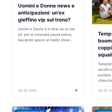
Uomini e Donne news e
anticipazioni: un’ex
gieffino vip sul trono?
Uomini e Donne è in ferie da un bel
Tempt
po’ per la consueta pausa estiva,
boom 
lasciando spazio al reality show...
coppi
squal
Temptati
ascolti 
puntata 
chiacchie
GIU 29, 2024
GIU 29, 2