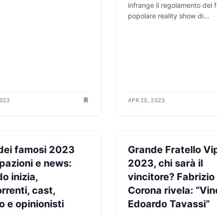
.
infrange il regolamento del
popolare reality show di...
2023
APR 25, 2023
ZIONI TV
ANTICIPAZIONI TV
 dei famosi 2023
Grande Fratello Vi
ipazioni e news:
2023, chi sarà il
o inizia,
vincitore? Fabrizio
rrenti, cast,
Corona rivela: “Vi
o e opinionisti
Edoardo Tavassi”