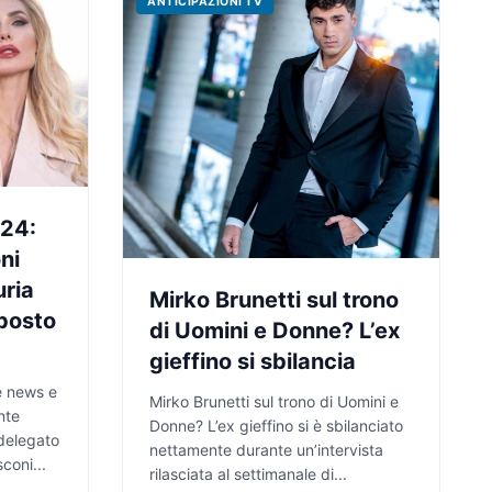
ANTICIPAZIONI TV
024:
ni
uria
Mirko Brunetti sul trono
 posto
di Uomini e Donne? L’ex
gieffino si sbilancia
e news e
Mirko Brunetti sul trono di Uomini e
nte
Donne? L’ex gieffino si è sbilanciato
delegato
nettamente durante un’intervista
coni...
rilasciata al settimanale di...