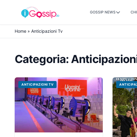
GOSSIP NEWS
CHI
Skip to content
Home
»
Anticipazioni Tv
Categoria:
Anticipazion
ANTICIPAZIONI TV
ANTICIPA