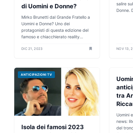
salire su
di Uomini e Donne?
Donne. D
Mirko Brunetti dal Grande Fratello a
Uomini e Donne? Uno dei
protagonisti di questa edizione del
famoso e chiacchierato reality...
DIC 21, 2023
NOV 13, 
ANTICIPAZIONI TV
ANTICIPA
Uomin
antici
tra A
Ricca
Uomini e
news: lit
Isola dei famosi 2023
del tron