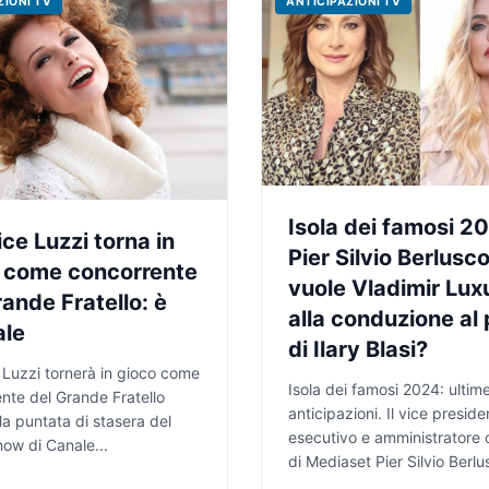
ZIONI TV
ANTICIPAZIONI TV
Isola dei famosi 2
ice Luzzi torna in
Pier Silvio Berlusco
 come concorrente
vuole Vladimir Lux
rande Fratello: è
alla conduzione al
ale
di Ilary Blasi?
 Luzzi tornerà in gioco come
Isola dei famosi 2024: ultim
nte del Grande Fratello
anticipazioni. Il vice preside
la puntata di stasera del
esecutivo e amministratore 
how di Canale...
di Mediaset Pier Silvio Berlus