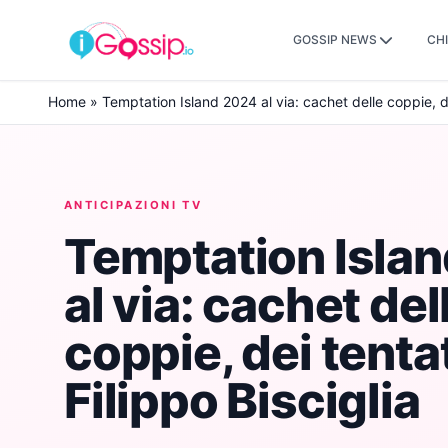
GOSSIP NEWS
CHI
Skip to content
Home
»
Temptation Island 2024 al via: cachet delle coppie, dei
ANTICIPAZIONI TV
Temptation Isla
al via: cachet del
coppie, dei tentat
Filippo Bisciglia