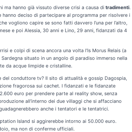
 ma hanno già vissuto diverse crisi a causa di
tradimenti
.
 hanno deciso di partecipare al programma per risolvere i
he vogliono capire se sono fatti davvero l’una per l’altro,
se e poi Alessia, 30 anni e Lino, 29 anni, fidanzati da 4
sorrisi e colpi di scena ancora una volta l’Is Morus Relais (a
a Sardegna situato in un angolo di paradiso immerso nella
 da acque limpide e cristalline.
 del conduttore tv? Il sito di attualità e gossip Dagospia,
ione fragorosa sui cachet. I fidanzati e le fidanzate
 2.600 euro per prendere parte al reality show, senza
produzione all’interno dei due villaggi che si affacciano
 guadagnerebbero anche i tentatori e le tentatrici.
mptation Island si aggirerebbe intorno ai 50.000 euro.
oio, ma non di conferme ufficiali.