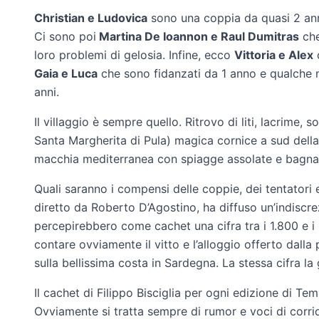
Christian e Ludovica
sono una coppia da quasi 2 anni
Ci sono poi
Martina De Ioannon e Raul Dumitras
che
loro problemi di gelosia. Infine, ecco
Vittoria e Alex
c
Gaia e Luca
che sono fidanzati da 1 anno e qualche me
anni.
Il villaggio è sempre quello. Ritrovo di liti, lacrime, 
Santa Margherita di Pula) magica cornice a sud dell
macchia mediterranea con spiagge assolate e bagnate
Quali saranno i compensi delle coppie, dei tentatori e
diretto da Roberto D’Agostino, ha diffuso un’indiscrez
percepirebbero come cachet una cifra tra i 1.800 e i
contare ovviamente il vitto e l’alloggio offerto dalla 
sulla bellissima costa in Sardegna. La stessa cifra la
Il cachet di Filippo Bisciglia per ogni edizione di Te
Ovviamente si tratta sempre di rumor e voci di corrid