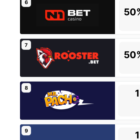
6
50%
7
50%
8
1
9
1