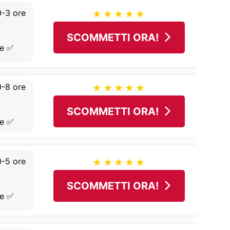
0-3 ore
SCOMMETTI ORA!
e ✅
0-8 ore
SCOMMETTI ORA!
e ✅
0-5 ore
SCOMMETTI ORA!
e ✅