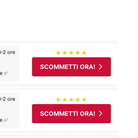
0-2 ore
SCOMMETTI ORA!
e ✅
0-2 ore
SCOMMETTI ORA!
e ✅