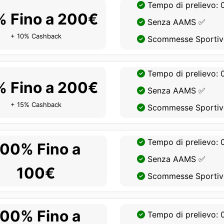
Tempo di prelievo: 
 Fino a 200€
Senza AAMS ✅
+ 10% Cashback
Scommesse Sportiv
Tempo di prelievo: 
 Fino a 200€
Senza AAMS ✅
+ 15% Cashback
Scommesse Sportiv
Tempo di prelievo: 
00% Fino a
Senza AAMS ✅
100€
Scommesse Sportiv
00% Fino a
Tempo di prelievo: 