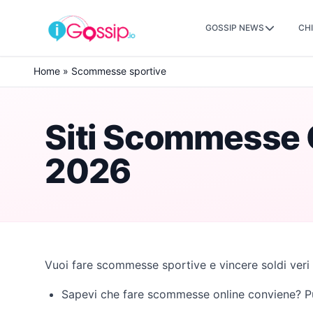
GOSSIP NEWS
CHI
Skip to content
Home
»
Scommesse sportive
Siti Scommesse O
2026
Vuoi fare scommesse sportive e vincere soldi veri 
Sapevi che fare scommesse online conviene? Puo