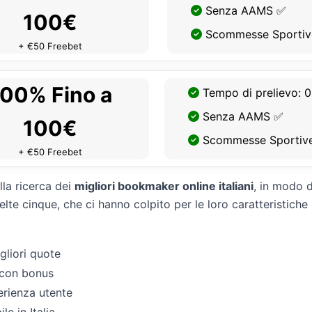
Senza AAMS ✅
100€
Scommesse Sportiv
+ €50 Freebet
00% Fino a
Tempo di prelievo: 0
Senza AAMS ✅
100€
Scommesse Sportiv
+ €50 Freebet
lla ricerca dei
migliori bookmaker online italiani
, in modo da
lte cinque, che ci hanno colpito per le loro caratteristiche
gliori quote
a con bonus
erienza utente