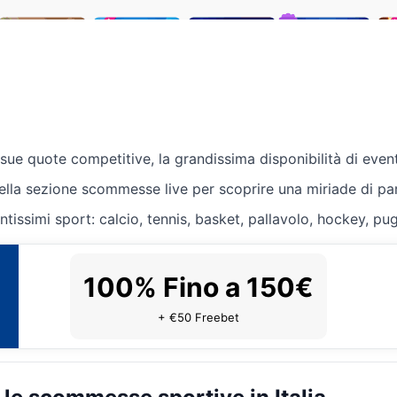
sue quote competitive, la grandissima disponibilità di event
lla sezione scommesse live per scoprire una miriade di part
ssimi sport: calcio, tennis, basket, pallavolo, hockey, pugli
100% Fino a 150€
+ €50 Freebet