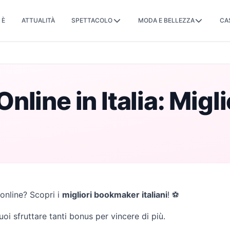
 È
ATTUALITÀ
SPETTACOLO
MODA E BELLEZZA
CA
nline in Italia: Mig
online? Scopri i
migliori bookmaker italiani
! ⚽
i sfruttare tanti bonus per vincere di più.