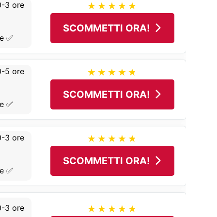
0-3 ore
SCOMMETTI ORA!
e ✅
0-5 ore
SCOMMETTI ORA!
e ✅
0-3 ore
SCOMMETTI ORA!
e ✅
0-3 ore