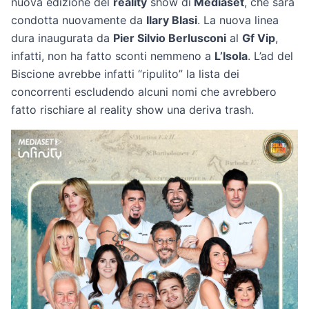
nuova edizione del
reality
show di
Mediaset
, che sarà
condotta nuovamente da
Ilary Blasi
. La nuova linea
dura inaugurata da
Pier Silvio Berlusconi
al
Gf Vip
,
infatti, non ha fatto sconti nemmeno a
L’Isola
. L’ad del
Biscione avrebbe infatti “ripulito” la lista dei
concorrenti escludendo alcuni nomi che avrebbero
fatto rischiare al reality show una deriva trash.