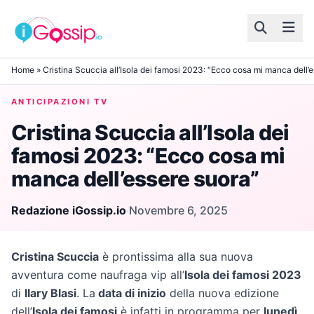
Skip to content
Home
»
Cristina Scuccia all’Isola dei famosi 2023: “Ecco cosa mi manca dell’
ANTICIPAZIONI TV
Cristina Scuccia all’Isola dei
famosi 2023: “Ecco cosa mi
manca dell’essere suora”
Redazione iGossip.io
·
Novembre 6, 2025
Cristina Scuccia
è prontissima alla sua nuova
avventura come naufraga vip all’
Isola dei famosi 2023
di
Ilary Blasi
. La
data di inizio
della nuova edizione
dell’
Isola dei famosi
è infatti in programma per
lunedì