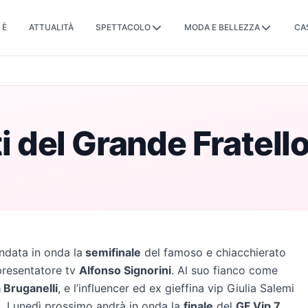
 È
ATTUALITÀ
SPETTACOLO
MODA E BELLEZZA
CA
ti del Grande Fratell
andata in onda la
semifinale
del famoso e chiacchierato
 presentatore tv
Alfonso Signorini
. Al suo fianco come
 Bruganelli
, e l’influencer ed ex gieffina vip Giulia Salemi
t. Lunedì prossimo andrà in onda la
finale
del
GF Vip 7
.