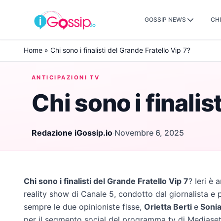
GOSSIP NEWS
CHI
Skip to content
Home
»
Chi sono i finalisti del Grande Fratello Vip 7?
ANTICIPAZIONI TV
Chi sono i finalis
Redazione iGossip.io
·
Novembre 6, 2025
Chi sono i finalisti del Grande Fratello Vip 7
? Ieri è 
reality show di Canale 5, condotto dal giornalista e
sempre le due opinioniste fisse,
Orietta Berti
e
Sonia
per il segmento social del programma tv di Mediase