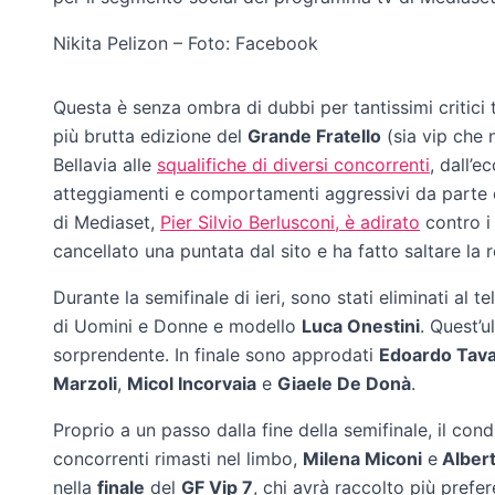
Nikita Pelizon – Foto: Facebook
Questa è senza ombra di dubbi per tantissimi critici tel
più brutta edizione del
Grande Fratello
(sia vip che n
Bellavia alle
squalifiche di diversi concorrenti
, dall’
atteggiamenti e comportamenti aggressivi da parte d
di Mediaset,
Pier Silvio Berlusconi, è adirato
contro i 
cancellato una puntata dal sito e ha fatto saltare la 
Durante la semifinale di ieri, sono stati eliminati al t
di Uomini e Donne e modello
Luca Onestini
. Quest’u
sorprendente. In finale sono approdati
Edoardo Tava
Marzoli
,
Micol Incorvaia
e
Giaele De Donà
.
Proprio a un passo dalla fine della semifinale, il co
concorrenti rimasti nel limbo,
Milena Miconi
e
Albert
nella
finale
del
GF Vip 7
, chi avrà raccolto più prefer