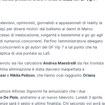
evisivi, opinionisti, giornalisti e appassionati di reality la
ip) per diversi motivi: dal bullismo ai danni di Marco
eccesso di ineducazione, volgarità e bestemmie a go go agli
i numerosi concorrenti. Perfino l’amministratore delegato
concorrenti e gli autori del GF Vip 7 a tal punto che ha
replica di una puntata su La5.
elevoto sia l’ex calciatore
Andrea Maestrelli
sia l’ex tronista
ltima eliminazione è stata davvero inaspettata e
ssi
e
Nikita Pelizon
, che hanno così raggiunto
Oriana
nduttore Alfonso Signorini ha annunciato che i due
o De Pisis
, andranno a un nuovo televoto. Lunedì 3 aprile,
enze sarà il sesto e ultimo finalista. Chi secondo voi avrà la