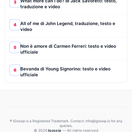
What more can I do? di Jack Savoretti: testo,
3
traduzione e video
All of me di John Legend, traduzione, testo e
4
video
Non è amore di Carmen Ferreri: testo e video
5
ufficiale
Bevanda di Young Signorino: testo e video
6
ufficiale
® IGossip is a Registered Trademark. Contact: info@igossip.io for any
queries.
© 2026
Igossip
— All rights reserved