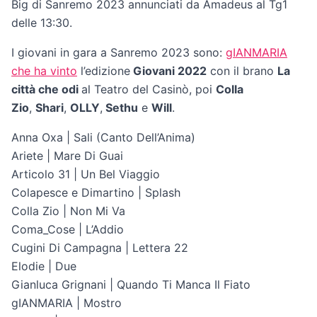
Big di Sanremo 2023 annunciati da Amadeus al Tg1
delle 13:30.
I giovani in gara a Sanremo 2023 sono:
gIANMARIA
che ha vinto
l’edizione
Giovani 2022
con il brano
La
città che odi
al Teatro del Casinò, poi
Colla
Zio
,
Shari
,
OLLY
,
Sethu
e
Will
.
Anna Oxa | Sali (Canto Dell’Anima)
Ariete | Mare Di Guai
Articolo 31 | Un Bel Viaggio
Colapesce e Dimartino | Splash
Colla Zio | Non Mi Va
Coma_Cose | L’Addio
Cugini Di Campagna | Lettera 22
Elodie | Due
Gianluca Grignani | Quando Ti Manca Il Fiato
gIANMARIA | Mostro