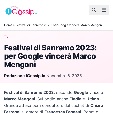
Skip to content
Home
»
Festival di Sanremo 2023: per Google vincerà Marco Mengoni
TV
Festival di Sanremo 2023:
per Google vincerà Marco
Mengoni
Redazione iGossip.io
·
Novembre 6, 2025
Festival di Sanremo 2023
: secondo
Google
vincerà
Marco Mengoni
. Sul podio anche
Elodie
e
Ultimo
.
Grande attesa per i conduttori: dal cachet di
Chiara
Ferragni
all’amore di
Francesca Fagnani
. Boom di