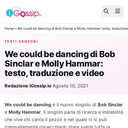
Skip to content
Home
»
We could be dancing di Bob Sinclar e Molly Hammar: testo, traduzion
TESTI CANZONI
We could be dancing di Bob
Sinclar e Molly Hammar:
testo, traduzione e video
Redazione iGossip.io
·
Agosto 10, 2021
We could be dancing
è il nuovo singolo di
Bob Sinclar
e
Molly Hammar
. Il singolo parla di ricerca e instabilità
che vive chi canta il pezzo e nel quale ci si può
tranquillamente rispecchiare: stare svegli tutta la