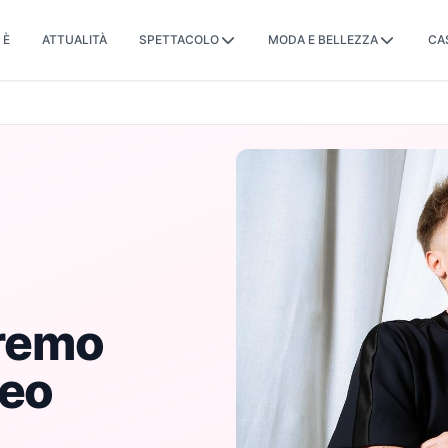
 È
ATTUALITÀ
SPETTACOLO
MODA E BELLEZZA
CA
nremo
deo