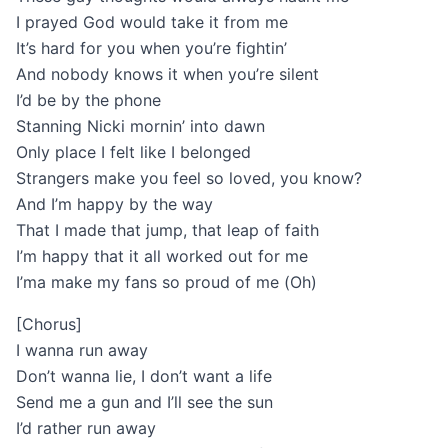
I prayed God would take it from me
It’s hard for you when you’re fightin’
And nobody knows it when you’re silent
I’d be by the phone
Stanning Nicki mornin’ into dawn
Only place I felt like I belonged
Strangers make you feel so loved, you know?
And I’m happy by the way
That I made that jump, that leap of faith
I’m happy that it all worked out for me
I’ma make my fans so proud of me (Oh)
[Chorus]
I wanna run away
Don’t wanna lie, I don’t want a life
Send me a gun and I’ll see the sun
I’d rather run away