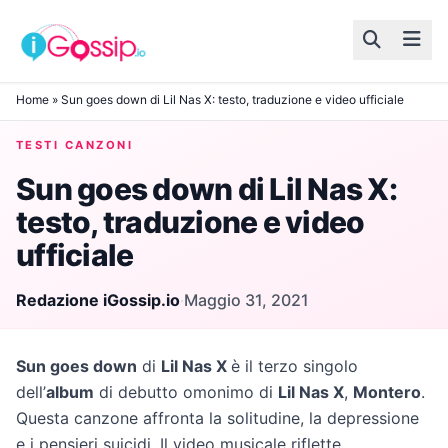
Skip to content
Home
»
Sun goes down di Lil Nas X: testo, traduzione e video ufficiale
TESTI CANZONI
Sun goes down di Lil Nas X:
testo, traduzione e video
ufficiale
Redazione iGossip.io
·
Maggio 31, 2021
Sun goes down
di
Lil Nas X
è il terzo singolo
dell’
album
di debutto omonimo di
Lil Nas X
,
Montero
.
Questa canzone affronta la solitudine, la depressione
e i pensieri suicidi. Il video musicale riflette