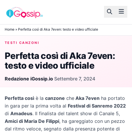
Skip to content
Home
»
Perfetta così di Aka 7even: testo e video ufficiale
TESTI CANZONI
Perfetta così di Aka 7even:
testo e video ufficiale
Redazione iGossip.io
·
Settembre 7, 2024
Perfetta così
è la
canzone
che
Aka 7even
ha portato
in gara per la prima volta al
Festival di Sanremo 2022
di
Amadeus
. Il finalista del talent show di Canale 5,
Amici di Maria De Filippi
, ha gareggiato con un pezzo
dal ritmo veloce, segnato dalla presenza potente di