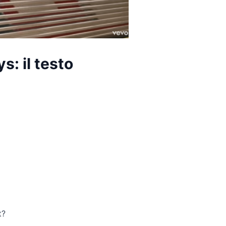
: il testo
t?