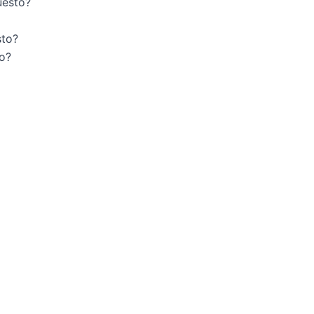
uesto?
sto?
to?