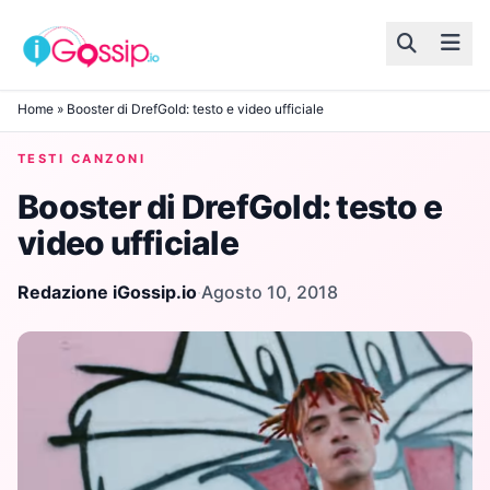
Skip to content
Home
»
Booster di DrefGold: testo e video ufficiale
TESTI CANZONI
Booster di DrefGold: testo e
video ufficiale
Redazione iGossip.io
·
Agosto 10, 2018