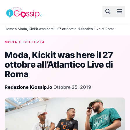
Skip to content
Home
»
Moda, Kickit was here il 27 ottobre all’Atlantico Live di Roma
MODA E BELLEZZA
Moda, Kickit was here il 27
ottobre all’Atlantico Live di
Roma
Redazione iGossip.io
·
Ottobre 25, 2019