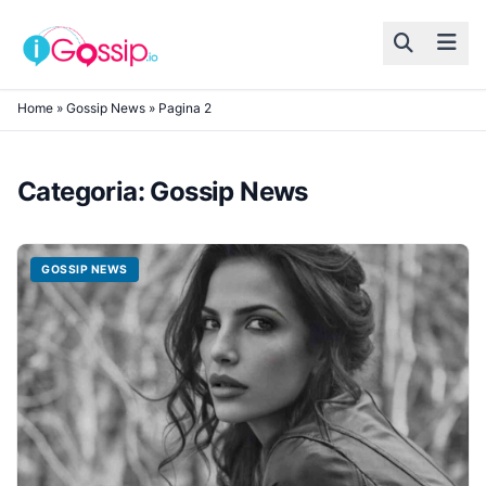
Skip to content
Home
»
Gossip News
»
Pagina 2
Categoria:
Gossip News
GOSSIP NEWS