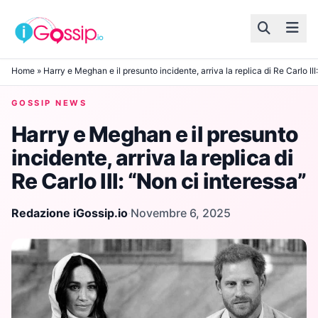
Skip to content
Home
»
Harry e Meghan e il presunto incidente, arriva la replica di Re Carlo III
GOSSIP NEWS
Harry e Meghan e il presunto
incidente, arriva la replica di
Re Carlo III: “Non ci interessa”
Redazione iGossip.io
·
Novembre 6, 2025