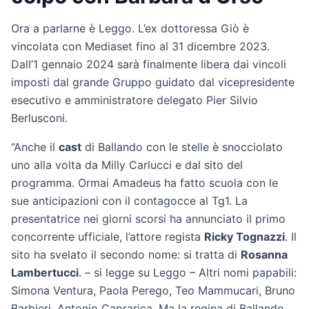
Ora a parlarne è Leggo. L’ex dottoressa Giò è
vincolata con Mediaset fino al 31 dicembre 2023.
Dall’1 gennaio 2024 sarà finalmente libera dai vincoli
imposti dal grande Gruppo guidato dal vicepresidente
esecutivo e amministratore delegato Pier Silvio
Berlusconi.
“Anche il
cast
di Ballando con le stelle è snocciolato
uno alla volta da Milly Carlucci e dal sito del
programma. Ormai Amadeus ha fatto scuola con le
sue anticipazioni con il contagocce al Tg1. La
presentatrice nei giorni scorsi ha annunciato il primo
concorrente ufficiale, l’attore regista
Ricky Tognazzi
. Il
sito ha svelato il secondo nome: si tratta di
Rosanna
Lambertucci
. – si legge su Leggo – Altri nomi papabili:
Simona Ventura, Paola Perego, Teo Mammucari, Bruno
Barbieri, Antonio Caprarica. Ma la regina di Ballando