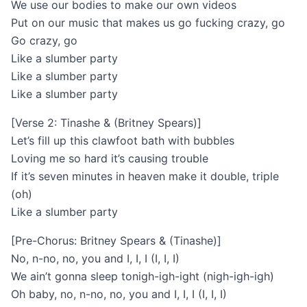
We use our bodies to make our own videos
Put on our music that makes us go fucking crazy, go
Go crazy, go
Like a slumber party
Like a slumber party
Like a slumber party
[Verse 2: Tinashe & (Britney Spears)]
Let’s fill up this clawfoot bath with bubbles
Loving me so hard it’s causing trouble
If it’s seven minutes in heaven make it double, triple
(oh)
Like a slumber party
[Pre-Chorus: Britney Spears & (Tinashe)]
No, n-no, no, you and I, I, I (I, I, I)
We ain’t gonna sleep tonigh-igh-ight (nigh-igh-igh)
Oh baby, no, n-no, no, you and I, I, I (I, I, I)