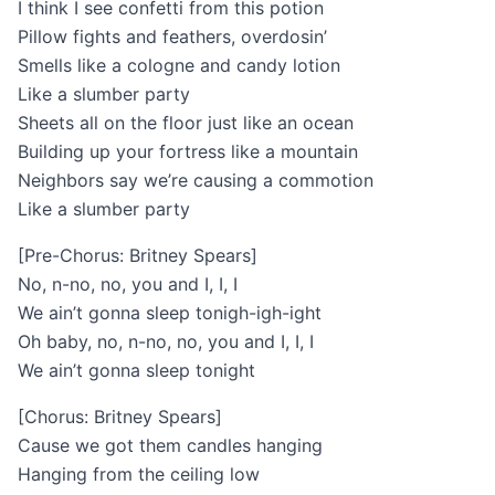
I think I see confetti from this potion
Pillow fights and feathers, overdosin’
Smells like a cologne and candy lotion
Like a slumber party
Sheets all on the floor just like an ocean
Building up your fortress like a mountain
Neighbors say we’re causing a commotion
Like a slumber party
[Pre-Chorus: Britney Spears]
No, n-no, no, you and I, I, I
We ain’t gonna sleep tonigh-igh-ight
Oh baby, no, n-no, no, you and I, I, I
We ain’t gonna sleep tonight
[Chorus: Britney Spears]
Cause we got them candles hanging
Hanging from the ceiling low