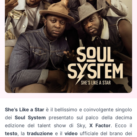
She’s Like a Star
è il bellissimo e coinvolgente singolo
dei
Soul System
presentato sul palco della decima
edizione del talent show di Sky,
X Factor
. Ecco il
testo
, la
traduzione
e il
video
ufficiale del brano dei