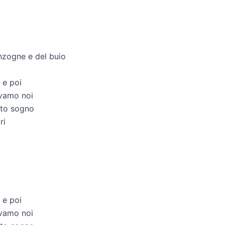
nzogne e del buio
 e poi
avamo noi
esto sogno
ri
 e poi
avamo noi