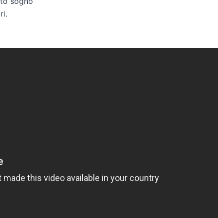
esto sogno
ri.