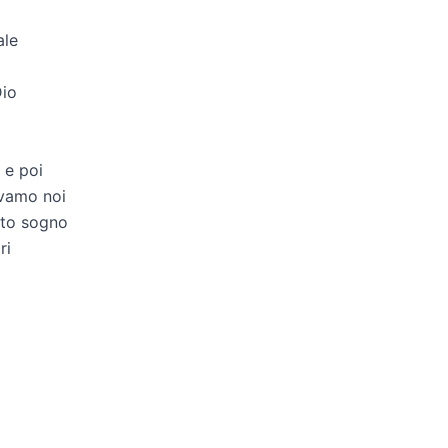
ale
Dio
 e poi
avamo noi
esto sogno
ri