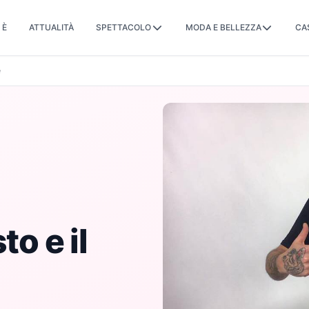
 È
ATTUALITÀ
SPETTACOLO
MODA E BELLEZZA
CA
e
to e il