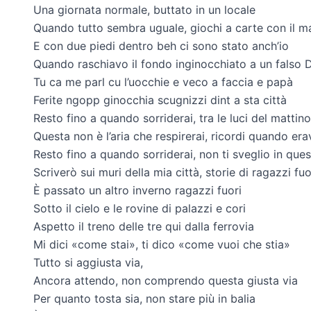
Una giornata normale, buttato in un locale
Quando tutto sembra uguale, giochi a carte con il m
E con due piedi dentro beh ci sono stato anch’io
Quando raschiavo il fondo inginocchiato a un falso 
Tu ca me parl cu l’uocchie e veco a faccia e papà
Ferite ngopp ginocchia scugnizzi dint a sta città
Resto fino a quando sorriderai, tra le luci del mattino
Questa non è l’aria che respirerai, ricordi quando er
Resto fino a quando sorriderai, non ti sveglio in qu
Scriverò sui muri della mia città, storie di ragazzi fuo
È passato un altro inverno ragazzi fuori
Sotto il cielo e le rovine di palazzi e cori
Aspetto il treno delle tre qui dalla ferrovia
Mi dici «come stai», ti dico «come vuoi che stia»
Tutto si aggiusta via,
Ancora attendo, non comprendo questa giusta via
Per quanto tosta sia, non stare più in balia