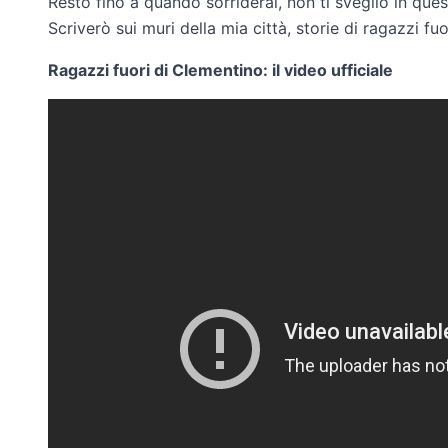
Resto fino a quando sorriderai, non ti sveglio in qu
Scriverò sui muri della mia città, storie di ragazzi fuo
Ragazzi fuori di Clementino: il video ufficiale