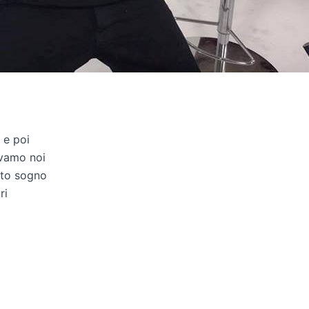
 e poi
avamo noi
esto sogno
ri