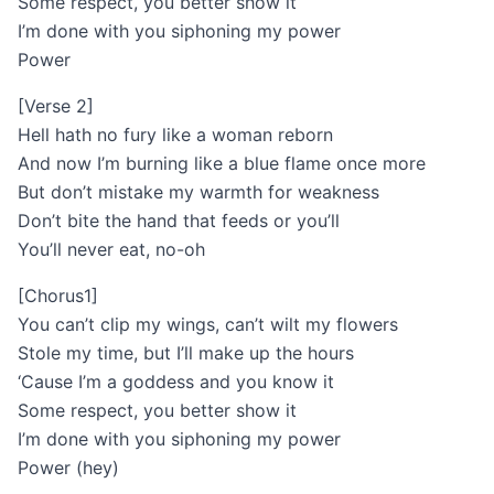
Some respect, you better show it
I’m done with you siphoning my power
Power
[Verse 2]
Hell hath no fury like a woman reborn
And now I’m burning like a blue flame once more
But don’t mistake my warmth for weakness
Don’t bite the hand that feeds or you’ll
You’ll never eat, no-oh
[Chorus1]
You can’t clip my wings, can’t wilt my flowers
Stole my time, but I’ll make up the hours
‘Cause I’m a goddess and you know it
Some respect, you better show it
I’m done with you siphoning my power
Power (hey)