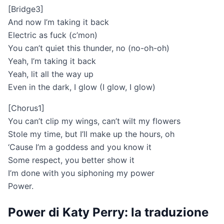
[Bridge3]
And now I’m taking it back
Electric as fuck (c’mon)
You can’t quiet this thunder, no (no-oh-oh)
Yeah, I’m taking it back
Yeah, lit all the way up
Even in the dark, I glow (I glow, I glow)
[Chorus1]
You can’t clip my wings, can’t wilt my flowers
Stole my time, but I’ll make up the hours, oh
‘Cause I’m a goddess and you know it
Some respect, you better show it
I’m done with you siphoning my power
Power.
Power di Katy Perry: la traduzione