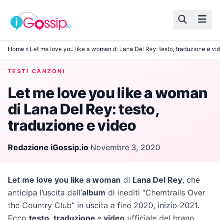
Skip to content
Home
»
Let me love you like a woman di Lana Del Rey: testo, traduzione e vi
TESTI CANZONI
Let me love you like a woman
di Lana Del Rey: testo,
traduzione e video
Redazione iGossip.io
·
Novembre 3, 2020
Let me love you like a woman
di
Lana Del Rey
, che
anticipa l’uscita dell’
album
di inediti “Chemtrails Over
the Country Club” in uscita a fine 2020, inizio 2021.
Ecco
testo
,
traduzione
e
video
ufficiale del brano.