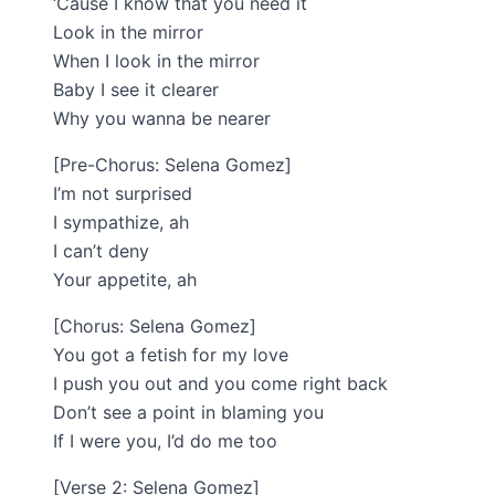
‘Cause I know that you need it
Look in the mirror
When I look in the mirror
Baby I see it clearer
Why you wanna be nearer
[Pre-Chorus: Selena Gomez]
I’m not surprised
I sympathize, ah
I can’t deny
Your appetite, ah
[Chorus: Selena Gomez]
You got a fetish for my love
I push you out and you come right back
Don’t see a point in blaming you
If I were you, I’d do me too
[Verse 2: Selena Gomez]