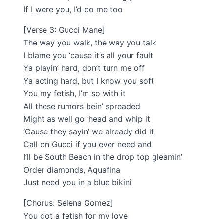
If I were you, I’d do me too
[Verse 3: Gucci Mane]
The way you walk, the way you talk
I blame you ‘cause it’s all your fault
Ya playin’ hard, don’t turn me off
Ya acting hard, but I know you soft
You my fetish, I’m so with it
All these rumors bein’ spreaded
Might as well go ‘head and whip it
‘Cause they sayin’ we already did it
Call on Gucci if you ever need and
I’ll be South Beach in the drop top gleamin’
Order diamonds, Aquafina
Just need you in a blue bikini
[Chorus: Selena Gomez]
You got a fetish for my love