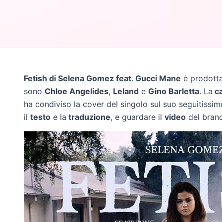
Fetish di Selena Gomez feat. Gucci Mane
è prodott
sono
Chloe Angelides
,
Leland
e
Gino Barletta
. La
c
ha condiviso la cover del singolo sul suo seguitissim
il
testo
e la
traduzione
, e guardare il
video
del brano