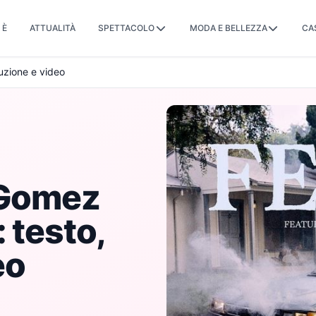
 È
ATTUALITÀ
SPETTACOLO
MODA E BELLEZZA
CA
uzione e video
 Gomez
 testo,
eo