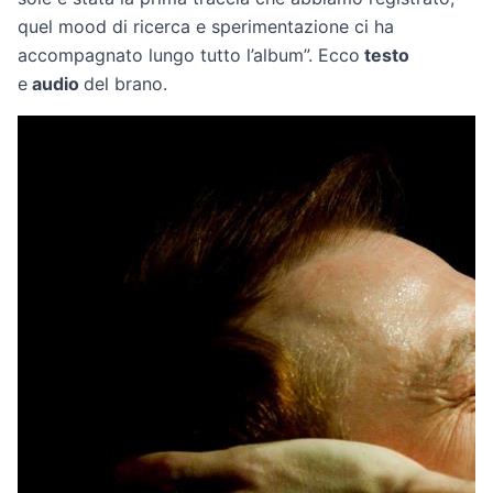
quel mood di ricerca e sperimentazione ci ha
accompagnato lungo tutto l’album”. Ecco
testo
e
audio
del brano.