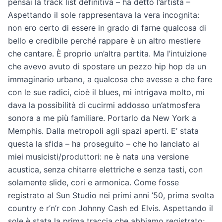
pensai la track list definitiva – ha detto l’artista –
Aspettando il sole rappresentava la vera incognita:
non ero certo di essere in grado di farne qualcosa di
bello e credibile perché rappare è un altro mestiere
che cantare. È proprio un’altra partita. Ma l’intuizione
che avevo avuto di spostare un pezzo hip hop da un
immaginario urbano, a qualcosa che avesse a che fare
con le sue radici, cioè il blues, mi intrigava molto, mi
dava la possibilità di cucirmi addosso un’atmosfera
sonora a me più familiare. Portarlo da New York a
Memphis. Dalla metropoli agli spazi aperti. E’ stata
questa la sfida – ha proseguito – che ho lanciato ai
miei musicisti/produttori: ne è nata una versione
acustica, senza chitarre elettriche e senza tasti, con
solamente slide, cori e armonica. Come fosse
registrato al Sun Studio nei primi anni ’50, prima svolta
country e r’n’r con Johnny Cash ed Elvis. Aspettando il
sole è stata la prima traccia che abbiamo registrato;