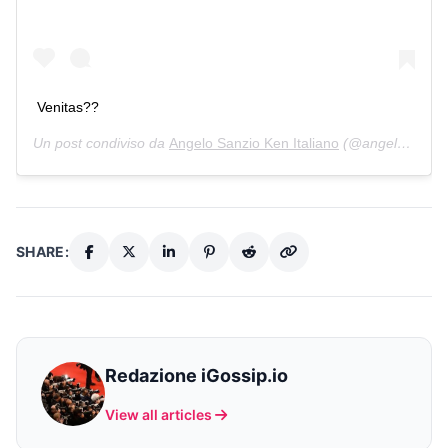
Venitas??
Un post condiviso da
Angelo Sanzio Ken Italiano
(@angelosanzio_real) in data:
SHARE:
Redazione iGossip.io
View all articles