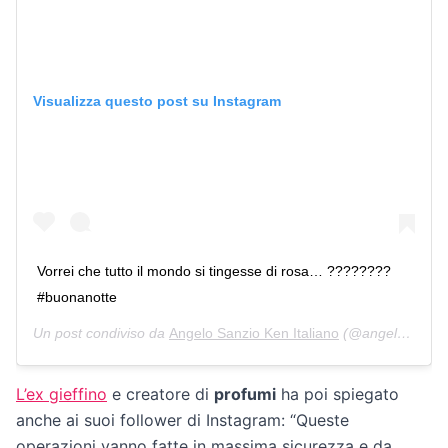
Visualizza questo post su Instagram
Vorrei che tutto il mondo si tingesse di rosa… ????????
#buonanotte
Un post condiviso da
Angelo Sanzio Ken Italiano
(@angelosanzio_real) in data:
L’ex gieffino
e creatore di
profumi
ha poi spiegato
anche ai suoi follower di Instagram: “Queste
operazioni vanno fatte in massima sicurezza e da