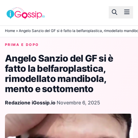
Skip to content
Home
»
Angelo Sanzio del GF si è fatto la belfaroplastica, rimodellato mandi
PRIMA E DOPO
Angelo Sanzio del GF si è
fatto la belfaroplastica,
rimodellato mandibola,
mento e sottomento
Redazione iGossip.io
·
Novembre 6, 2025