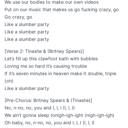
We use our bodies to make our own videos
Put on our music that makes us go fucking crazy, go
Go crazy, go
Like a slumber party
Like a slumber party
Like a slumber party
[Verse 2: Tinashe & (Britney Spears)]
Let’s fill up this clawfoot bath with bubbles
Loving me so hard it’s causing trouble
If it’s seven minutes in heaven make it double, triple
(oh)
Like a slumber party
[Pre-Chorus: Britney Spears & (Tinashe)]
No, n-no, no, you and I, I, I (I, I, I)
We ain’t gonna sleep tonigh-igh-ight (nigh-igh-igh)
Oh baby, no, n-no, no, you and I, I, I (I, I, I)