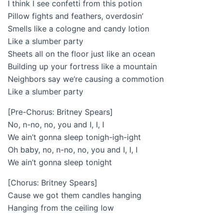
I think I see confetti from this potion
Pillow fights and feathers, overdosin’
Smells like a cologne and candy lotion
Like a slumber party
Sheets all on the floor just like an ocean
Building up your fortress like a mountain
Neighbors say we’re causing a commotion
Like a slumber party
[Pre-Chorus: Britney Spears]
No, n-no, no, you and I, I, I
We ain’t gonna sleep tonigh-igh-ight
Oh baby, no, n-no, no, you and I, I, I
We ain’t gonna sleep tonight
[Chorus: Britney Spears]
Cause we got them candles hanging
Hanging from the ceiling low