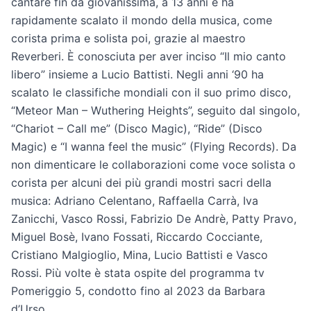
cantare fin da giovanissima, a 13 anni e ha
rapidamente scalato il mondo della musica, come
corista prima e solista poi, grazie al maestro
Reverberi. È conosciuta per aver inciso “Il mio canto
libero” insieme a Lucio Battisti. Negli anni ‘90 ha
scalato le classifiche mondiali con il suo primo disco,
“Meteor Man – Wuthering Heights”, seguito dal singolo,
“Chariot – Call me” (Disco Magic), “Ride” (Disco
Magic) e “I wanna feel the music” (Flying Records). Da
non dimenticare le collaborazioni come voce solista o
corista per alcuni dei più grandi mostri sacri della
musica: Adriano Celentano, Raffaella Carrà, Iva
Zanicchi, Vasco Rossi, Fabrizio De Andrè, Patty Pravo,
Miguel Bosè, Ivano Fossati, Riccardo Cocciante,
Cristiano Malgioglio, Mina, Lucio Battisti e Vasco
Rossi. Più volte è stata ospite del programma tv
Pomeriggio 5, condotto fino al 2023 da Barbara
d’Urso.