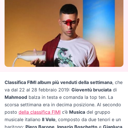
Classifica FIMI album più venduti della settimana
, che
va dal 22 al 28 febbraio 2019:
Gioventù bruciata
di
Mahmood
balza in testa e comanda la top ten. La
scorsa settimana era in decima posizione. Al secondo
posto
della classifica FIMI
c’è
Musica
del gruppo
musicale italiano
Il Volo
, composto da due tenori e un
baritono:
Piero Barone
,
Ignazio Boschetto
e
Gianluca