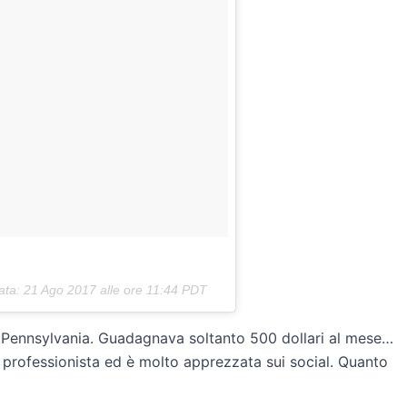
data:
21 Ago 2017 alle ore 11:44 PDT
n Pennsylvania. Guadagnava soltanto 500 dollari al mese…
a professionista ed è molto apprezzata sui social. Quanto