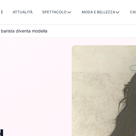
 È
ATTUALITÀ
SPETTACOLO
MODA E BELLEZZA
CA
 barista diventa modella
d