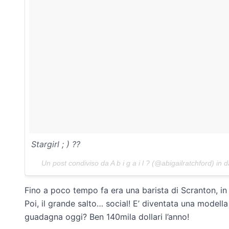
Stargirl ; ) ??
Un post condiviso da A b i g a i l ? (@abigailratchford) in 
Fino a poco tempo fa era una barista di Scranton, i
Poi, il grande salto… social! E’ diventata una modell
guadagna oggi? Ben 140mila dollari l’anno!