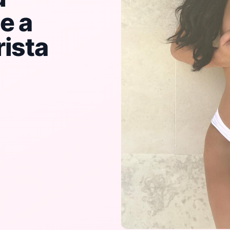
e a
rista