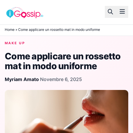
Skip to content
Home
»
Come applicare un rossetto mat in modo uniforme
MAKE UP
Come applicare un rossetto
mat in modo uniforme
Myriam Amato
·
Novembre 6, 2025