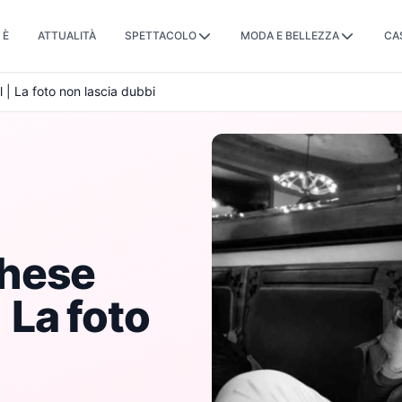
 È
ATTUALITÀ
SPETTACOLO
MODA E BELLEZZA
CA
l | La foto non lascia dubbi
ghese
| La foto