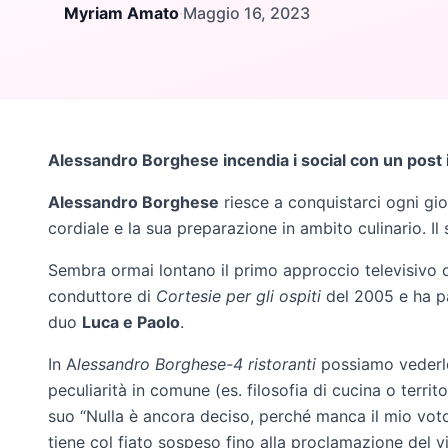
Myriam Amato
·
Maggio 16, 2023
Alessandro Borghese incendia i social con un post i
Alessandro Borghese
riesce a conquistarci ogni gio
cordiale e la sua preparazione in ambito culinario. I
Sembra ormai lontano il primo approccio televisivo d
conduttore di
Cortesie per gli ospiti
del 2005 e ha p
duo
Luca e Paolo
.
In A
lessandro Borghese-4 ristoranti
possiamo vederlo 
peculiarità in comune (es. filosofia di cucina o territor
suo “Nulla è ancora deciso, perché manca il mio voto
tiene col fiato sospeso fino alla proclamazione del vi