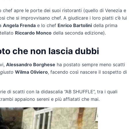
lo chef apre le porte dei suoi ristoranti (quello di Venezia e
i che si improvvisano chef. A giudicare i loro piatti c’è lui
ta
Angela Frenda
e lo chef
Enrico Bartolini
della prima
tellato
Riccardo Monco
della seconda edizione).
oto che non lascia dubbi
vi,
Alessandro Borghese
ha postato sempre meno scatti
 giusto
Wilma Oliviero
, facendo così nascere il sospetto di
rie di scatti con la didascalia “AB SHUFFLE”, tra i quali
rambi appaiono sereni e più affiatati che mai.