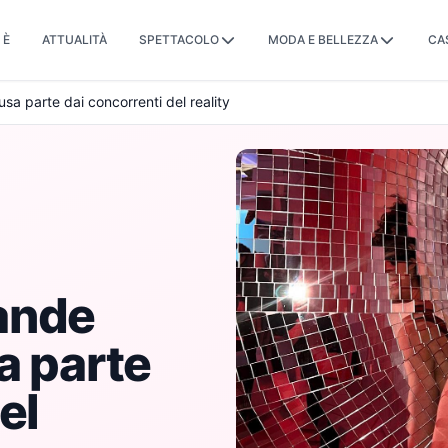
 È
ATTUALITÀ
SPETTACOLO
MODA E BELLEZZA
CA
sa parte dai concorrenti del reality
ande
a parte
el