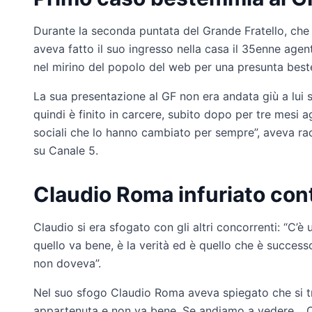
Durante la seconda puntata del Grande Fratello, che
aveva fatto il suo ingresso nella casa il 35enne agen
nel mirino del popolo del web per una presunta bes
La sua presentazione al GF non era andata giù a lui s
quindi è finito in carcere, subito dopo per tre mesi ag
sociali che lo hanno cambiato per sempre”, aveva rac
su Canale 5.
Claudio Roma infuriato cont
Claudio si era sfogato con gli altri concorrenti: “C’
quello va bene, è la verità ed è quello che è succes
non doveva”.
Nel suo sfogo Claudio Roma aveva spiegato che si tr
appartenuta e non va bene. Se andiamo a vedere… Ok