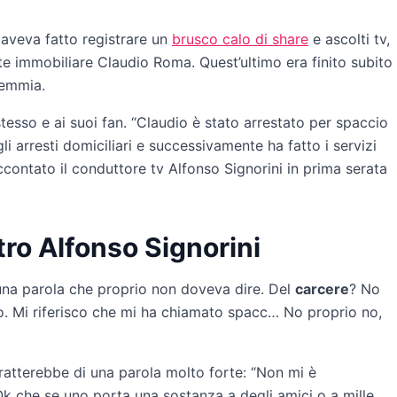
 aveva fatto registrare un
brusco calo di share
e ascolti tv,
te immobiliare Claudio Roma. Quest’ultimo era finito subito
temmia.
tesso e ai suoi fan. “Claudio è stato arrestato per spaccio
li arresti domiciliari e successivamente ha fatto i servizi
contato il conduttore tv Alfonso Signorini in prima serata
ro Alfonso Signorini
è una parola che proprio non doveva dire. Del
carcere
? No
so. Mi riferisco che mi ha chiamato spacc… No proprio no,
atterebbe di una parola molto forte: “Non mi è
 che se uno porta una sostanza a degli amici o a mille