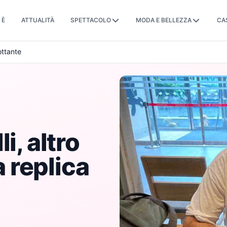
 È
ATTUALITÀ
SPETTACOLO
MODA E BELLEZZA
CA
cottante
i, altro
a replica