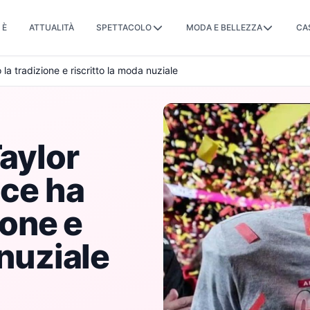
 È
ATTUALITÀ
SPETTACOLO
MODA E BELLEZZA
CA
 la tradizione e riscritto la moda nuziale
Taylor
lce ha
ione e
 nuziale