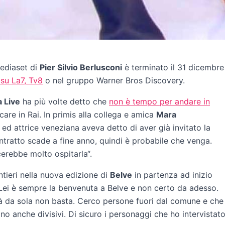
Mediaset di
Pier Silvio Berlusconi
è terminato il 31 dicembre
su La7, Tv8
o nel gruppo Warner Bros Discovery.
 Live
ha più volte detto che
non è tempo per andare in
re in Rai. In primis alla collega e amica
Mara
 ed attrice veneziana aveva detto di aver già invitato la
ontratto scade a fine anno, quindi è probabile che venga.
cerebbe molto ospitarla“.
tieri nella nuova edizione di
Belve
in partenza ad inizio
 Lei è sempre la benvenuta a Belve e non certo da adesso.
à da sola non basta. Cerco persone fuori dal comune e che
o anche divisivi. Di sicuro i personaggi che ho intervistat