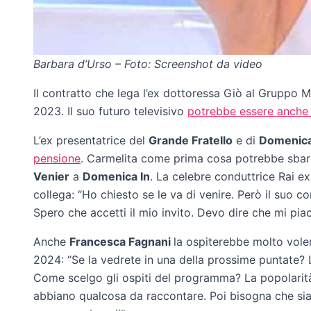
Barbara d’Urso – Foto: Screenshot da video
Il contratto che lega l’ex dottoressa Giò al Gruppo 
2023. Il suo futuro televisivo
potrebbe essere anche 
L’ex presentatrice del
Grande Fratello
e di
Domenica
pensione
. Carmelita come prima cosa potrebbe sbarca
Venier
a
Domenica In
. La celebre conduttrice Rai ex
collega: “Ho chiesto se le va di venire. Però il suo c
Spero che accetti il mio invito. Devo dire che mi pia
Anche
Francesca Fagnani
la ospiterebbe molto volen
2024: “Se la vedrete in una della prossime puntate?
Come scelgo gli ospiti del programma? La popolarit
abbiano qualcosa da raccontare. Poi bisogna che sian