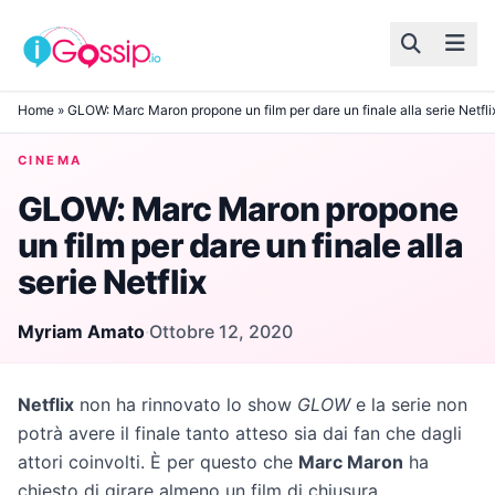
Skip to content
Home
»
GLOW: Marc Maron propone un film per dare un finale alla serie Netfli
CINEMA
GLOW: Marc Maron propone
un film per dare un finale alla
serie Netflix
Myriam Amato
·
Ottobre 12, 2020
Netflix
non ha rinnovato lo show
GLOW
e la serie non
potrà avere il finale tanto atteso sia dai fan che dagli
attori coinvolti. È per questo che
Marc Maron
ha
chiesto di girare almeno un film di chiusura.