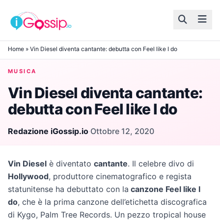
Skip to content
Home
»
Vin Diesel diventa cantante: debutta con Feel like I do
MUSICA
Vin Diesel diventa cantante:
debutta con Feel like I do
Redazione iGossip.io
·
Ottobre 12, 2020
Vin Diesel
è diventato
cantante
. Il celebre divo di
Hollywood
, produttore cinematografico e regista
statunitense ha debuttato con la
canzone Feel like I
do
, che è la prima canzone dell’etichetta discografica
di Kygo, Palm Tree Records. Un pezzo tropical house