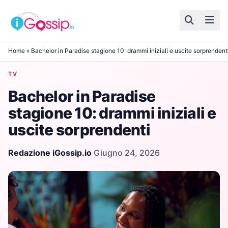
Skip to content
Home
»
Bachelor in Paradise stagione 10: drammi iniziali e uscite sorprendent
TV
Bachelor in Paradise
stagione 10: drammi iniziali e
uscite sorprendenti
Redazione iGossip.io
·
Giugno 24, 2026