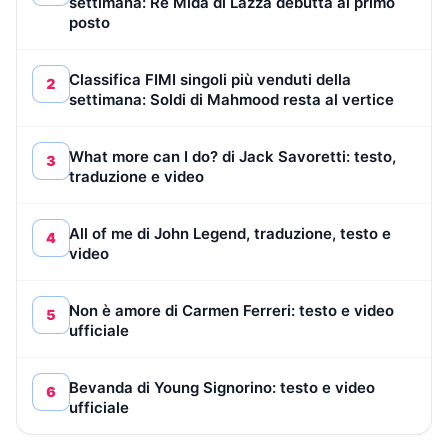
settimana: Re Mida di Lazza debutta al primo
posto
Classifica FIMI singoli più venduti della
2
settimana: Soldi di Mahmood resta al vertice
What more can I do? di Jack Savoretti: testo,
3
traduzione e video
All of me di John Legend, traduzione, testo e
4
video
Non è amore di Carmen Ferreri: testo e video
5
ufficiale
Bevanda di Young Signorino: testo e video
6
ufficiale