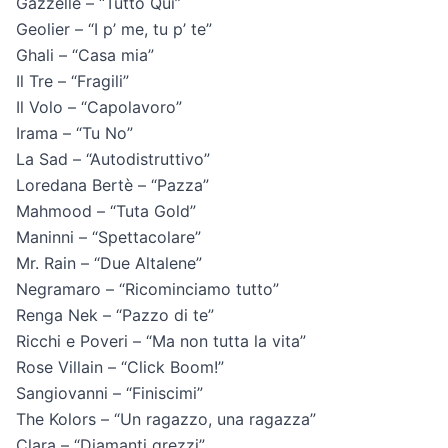
Gazzelle – “Tutto Qui”
Geolier – “I p’ me, tu p’ te”
Ghali – “Casa mia”
Il Tre – “Fragili”
Il Volo – “Capolavoro”
Irama – “Tu No”
La Sad – “Autodistruttivo”
Loredana Bertè – “Pazza”
Mahmood – “Tuta Gold”
Maninni – “Spettacolare”
Mr. Rain – “Due Altalene”
Negramaro – “Ricominciamo tutto”
Renga Nek – “Pazzo di te”
Ricchi e Poveri – “Ma non tutta la vita”
Rose Villain – “Click Boom!”
Sangiovanni – “Finiscimi”
The Kolors – “Un ragazzo, una ragazza”
Clara – “Diamanti grezzi”