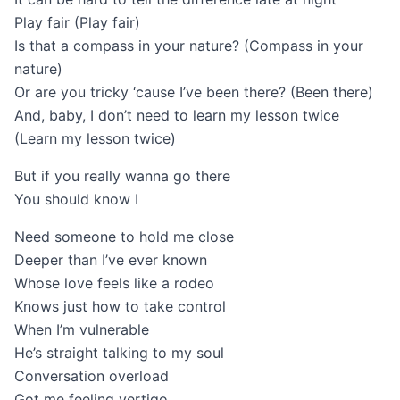
Play fair (Play fair)
Is that a compass in your nature? (Compass in your
nature)
Or are you tricky ‘cause I’ve been there? (Been there)
And, baby, I don’t need to learn my lesson twice
(Learn my lesson twice)
But if you really wanna go there
You should know I
Need someone to hold me close
Deeper than I’ve ever known
Whose lovе feels like a rodeo
Knows just how to take control
Whеn I’m vulnerable
He’s straight talking to my soul
Conversation overload
Got me feeling vertigo