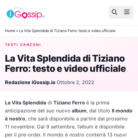
Skip to content
Home
»
La Vita Splendida di Tiziano Ferro: testo e video ufficiale
TESTI CANZONI
La Vita Splendida di Tiziano
Ferro: testo e video ufficiale
Redazione iGossip.io
·
Ottobre 2, 2022
La Vita Splendida
di
Tiziano Ferro
è la prima
anticipazione del suo nuovo
album
, dal titolo
Il mondo
è nostro
, che sarà disponibile a partire dal prossimo
11 novembre. Dal 9 settembre, l’album è disponibile
per il pre-order. Il mondo è nostro conterrà 13 nuovi