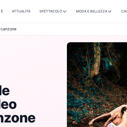
 È
ATTUALITÀ
SPETTACOLO
MODA E BELLEZZA
CA
la canzone
le
deo
anzone