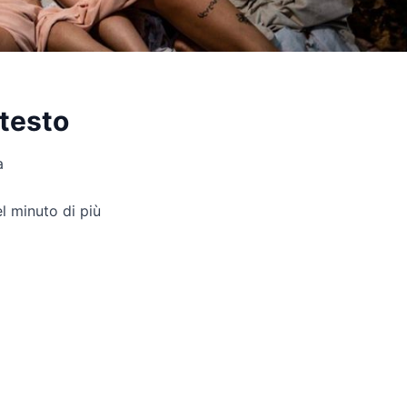
 testo
a
l minuto di più