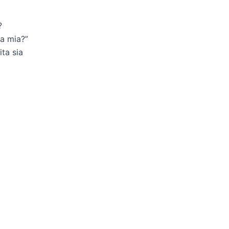
?
la mia?”
ta sia