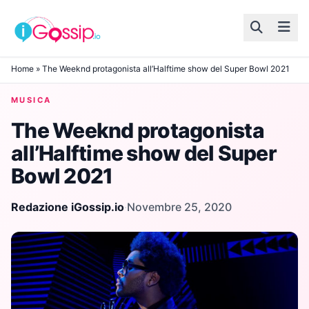
Skip to content
Home
»
The Weeknd protagonista all’Halftime show del Super Bowl 2021
MUSICA
The Weeknd protagonista
all’Halftime show del Super
Bowl 2021
Redazione iGossip.io
·
Novembre 25, 2020