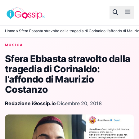
Skip to content
Home
»
Sfera Ebbasta stravolto dalla tragedia di Corinaldo: l’affondo di Maur
MUSICA
Sfera Ebbasta stravolto dalla
tragedia di Corinaldo:
l’affondo di Maurizio
Costanzo
Redazione iGossip.io
·
Dicembre 20, 2018