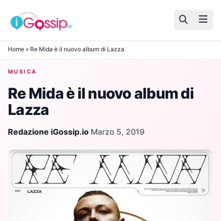
Skip to content
Home
»
Re Mida è il nuovo album di Lazza
MUSICA
Re Mida è il nuovo album di
Lazza
Redazione iGossip.io
·
Marzo 5, 2019