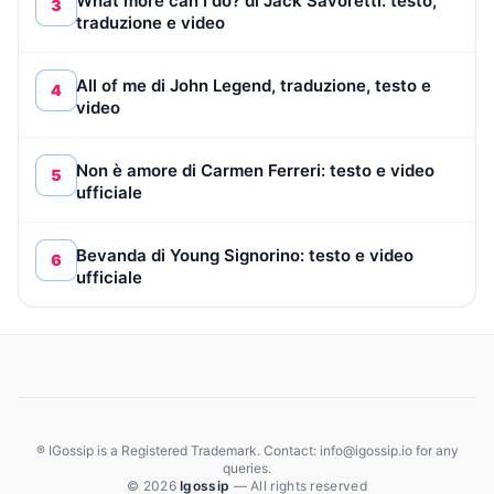
What more can I do? di Jack Savoretti: testo,
3
traduzione e video
All of me di John Legend, traduzione, testo e
4
video
Non è amore di Carmen Ferreri: testo e video
5
ufficiale
Bevanda di Young Signorino: testo e video
6
ufficiale
® IGossip is a Registered Trademark. Contact: info@igossip.io for any
queries.
© 2026
Igossip
— All rights reserved