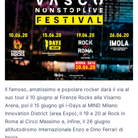
Il famoso, amatissimo e popolare rocker darà il via al
suo tour il 10 giugno al Firenze Rocks alla Visarno
Arena, poi il 15 giugno gli i-Days al MIND Milano
Innovation District (area Expo), il 19 e 20 al Rock in
Roma al Circo Massimo e, infine, il 26 giugno
all’Autodromo Internazionale Enzo e Dino Ferrari di
Imola.