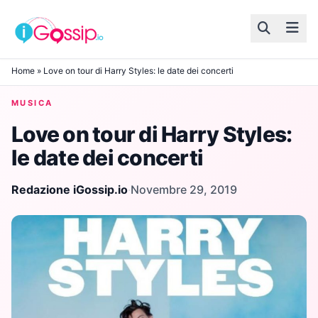
Skip to content
Home
»
Love on tour di Harry Styles: le date dei concerti
MUSICA
Love on tour di Harry Styles:
le date dei concerti
Redazione iGossip.io
·
Novembre 29, 2019