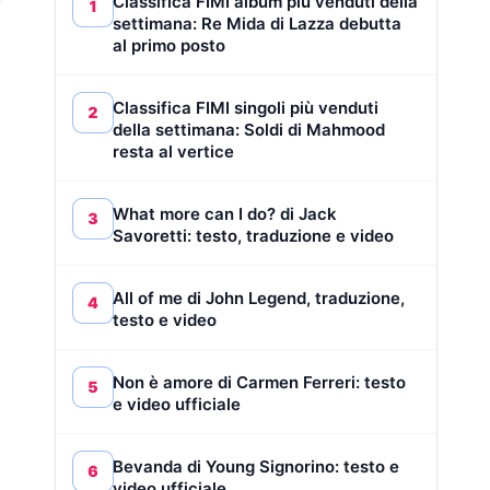
Classifica FIMI album più venduti della
1
settimana: Re Mida di Lazza debutta
al primo posto
Classifica FIMI singoli più venduti
2
della settimana: Soldi di Mahmood
resta al vertice
What more can I do? di Jack
3
Savoretti: testo, traduzione e video
All of me di John Legend, traduzione,
4
testo e video
Non è amore di Carmen Ferreri: testo
5
e video ufficiale
Bevanda di Young Signorino: testo e
6
video ufficiale