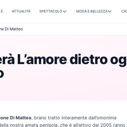
 È
ATTUALITÀ
SPETTACOLO
MODA E BELLEZZA
CA
ne Di Matteo
rà L’amore dietro og
o
one Di Matteo
, brano tratto interamente dall’omonima
ella nostra amata penisola, che è all’attivo dal 2005 (anno